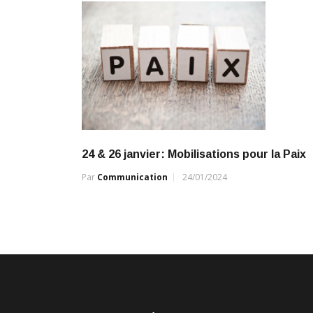
k
p
k
24 & 26 janvier: Mobilisations pour la Paix
Par
Communication
24/01/2024