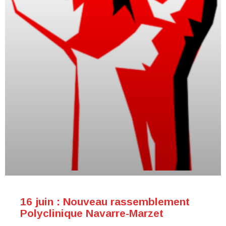
16 juin : Nouveau rassemblement
Polyclinique Navarre-Marzet