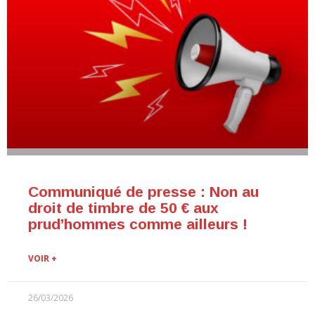
Communiqué de presse : Non au
droit de timbre de 50 € aux
prud’hommes comme ailleurs !
VOIR +
26/03/2026