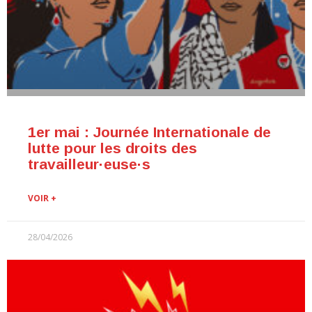
1er mai : Journée Internationale de
lutte pour les droits des
travailleur·euse·s
VOIR +
28/04/2026