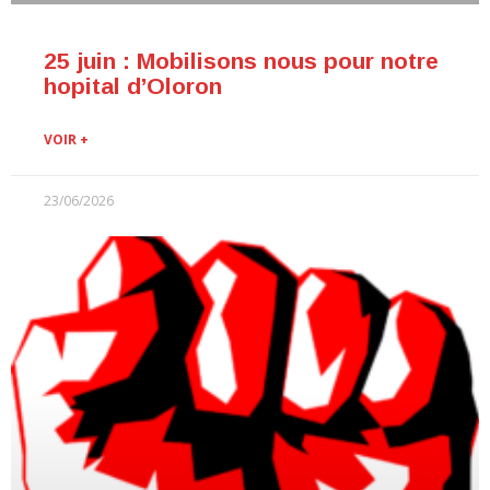
25 juin : Mobilisons nous pour notre
hopital d’Oloron
VOIR +
23/06/2026