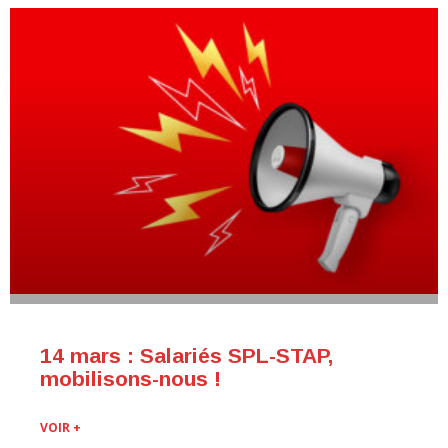
14 mars : Salariés SPL-STAP,
mobilisons-nous !
VOIR +