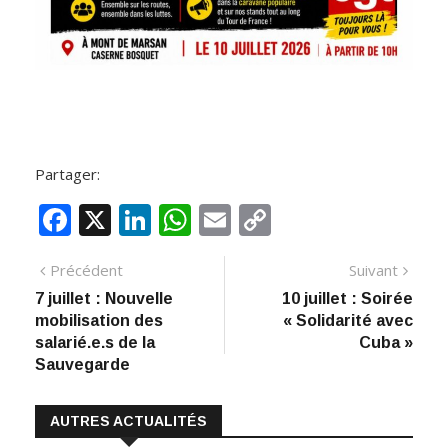
Partager:
F
X
Li
W
E
C
ac
n
h
m
o
Navigation
Article
Artic
Précédent
Suivant
e
k
at
ai
p
précédent
suiva
7 juillet : Nouvelle
10 juillet : Soirée
de
b
e
s
l
y
mobilisation des
« Solidarité avec
:
o
dI
A
Li
l’article
salarié.e.s de la
Cuba »
Sauvegarde
o
n
p
n
k
p
k
AUTRES ACTUALITÉS