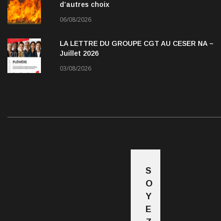
d’autres choix
06/08/2026
LA LETTRE DU GROUPE CGT AU CESER NA –
Juillet 2026
03/08/2026
S
O
Y
E