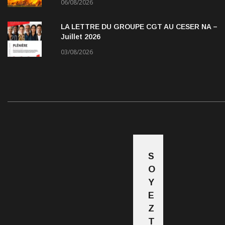
06/08/2026
LA LETTRE DU GROUPE CGT AU CESER NA –
Juillet 2026
03/08/2026
S
O
Y
E
Z
T