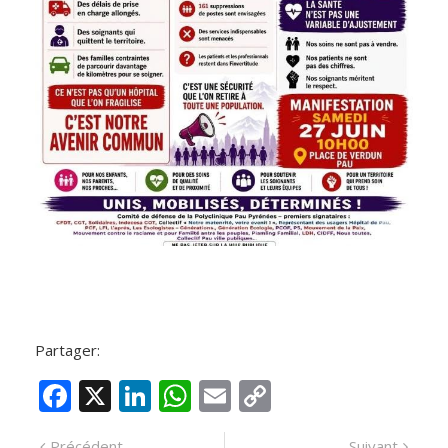
Partager:
F
X
Li
W
E
C
ac
n
h
m
o
Article
Artic
Précédent
Suivant