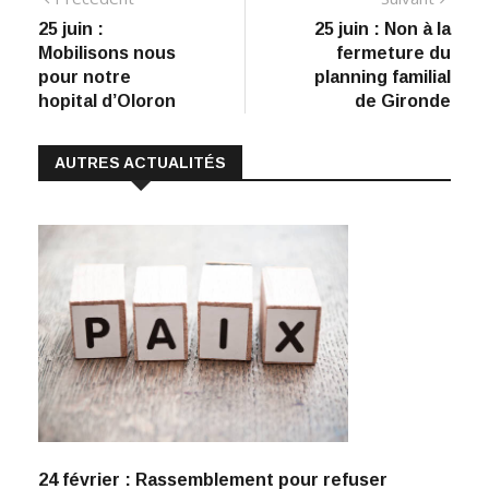
Navigation
e
k
at
ai
p
précédent
suiva
25 juin :
25 juin : Non à la
de
b
e
s
l
y
Mobilisons nous
fermeture du
:
o
dI
A
Li
l’article
pour notre
planning familial
hopital d’Oloron
de Gironde
o
n
p
n
k
p
k
AUTRES ACTUALITÉS
24 février : Rassemblement pour refuser