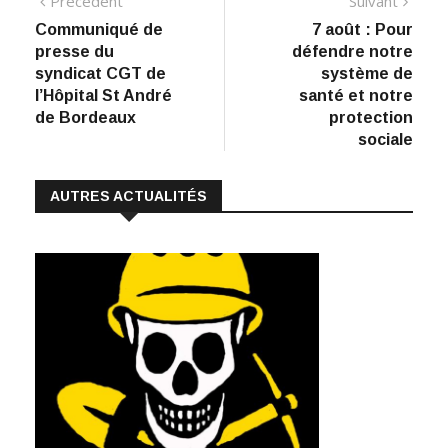
Navigation
Précédent
Suivant
e
k
at
ai
p
précédent
suiva
Communiqué de
7 août : Pour
de
b
e
s
l
y
presse du
défendre notre
:
o
dI
A
Li
l’article
syndicat CGT de
système de
l’Hôpital St André
santé et notre
o
n
p
n
de Bordeaux
protection
k
p
k
sociale
AUTRES ACTUALITÉS