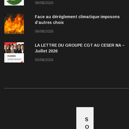
06/08/2026
Face au dérèglement climatique imposons
d’autres choix
06/08/2026
LA LETTRE DU GROUPE CGT AU CESER NA –
Juillet 2026
03/08/2026
S
O