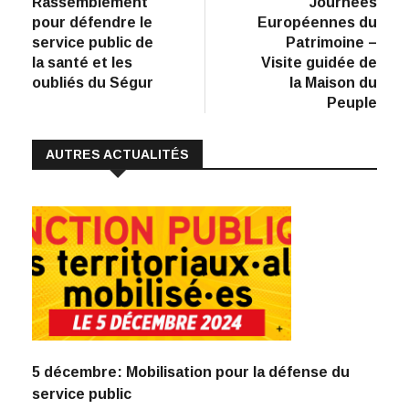
Rassemblement
Journées
:
o
dI
A
Li
l’article
pour défendre le
Européennes du
service public de
Patrimoine –
o
n
p
n
la santé et les
Visite guidée de
k
p
k
oubliés du Ségur
la Maison du
Peuple
AUTRES ACTUALITÉS
5 décembre: Mobilisation pour la défense du
service public