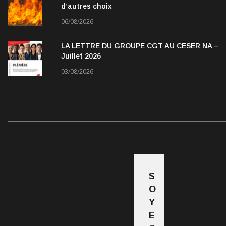
d’autres choix
06/08/2026
LA LETTRE DU GROUPE CGT AU CESER NA –
Juillet 2026
03/08/2026
S
O
Y
E