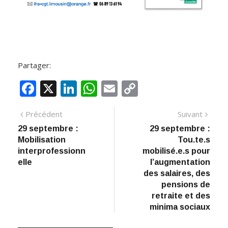
Partager:
F
X
Li
W
E
C
ac
n
h
m
o
Navigation
Article
Artic
Précédent
Suivant
e
k
at
ai
p
précédent
suiva
29 septembre :
29 septembre :
de
b
e
s
l
y
Mobilisation
Tou.te.s
:
o
dI
A
Li
l’article
interprofessionn
mobilisé.e.s pour
elle
l’augmentation
o
n
p
n
des salaires, des
k
p
k
pensions de
retraite et des
minima sociaux