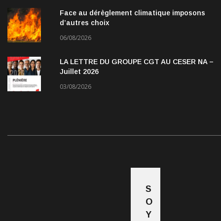
Face au dérèglement climatique imposons
d’autres choix
06/08/2026
LA LETTRE DU GROUPE CGT AU CESER NA –
Juillet 2026
03/08/2026
S
O
Y