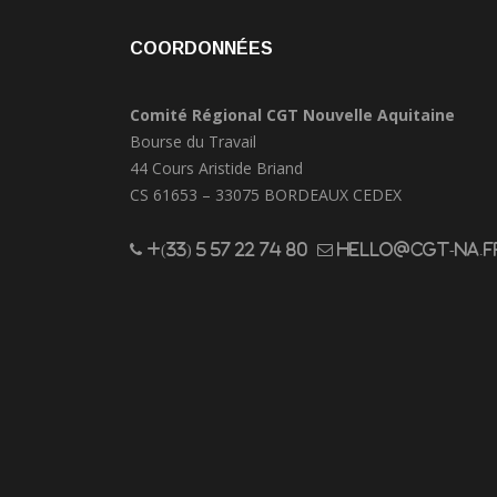
COORDONNÉES
Comité Régional CGT Nouvelle Aquitaine
Bourse du Travail
44 Cours Aristide Briand
CS 61653 – 33075 BORDEAUX CEDEX
+(33) 5 57 22 74 80
hello@cgt-na.f