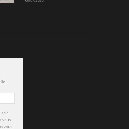
09/07/2026
lle
 soit
ez vous
ous vous