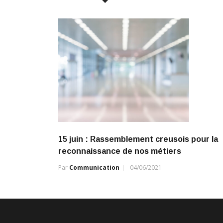
k
p
k
15 juin : Rassemblement creusois pour la
reconnaissance de nos métiers
Par
Communication
04/06/2021