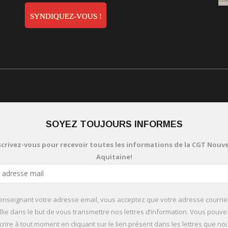
SYNDIQUEZ-VOUS !
SOYEZ TOUJOURS INFORMES
scrivez-vous pour recevoir toutes les informations de la CGT Nouve
Aquitaine!
enseignant votre adresse email, vous acceptez que votre adresse courriel
llie dans le but de vous transmettre nos lettres d’information. Vous pouv
rire à tout moment en cliquant sur le lien présent dans les lettres que n