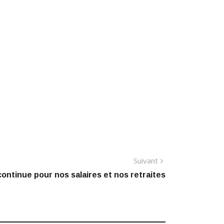
Article
Suivant
suivant
continue pour nos salaires et nos retraites
: