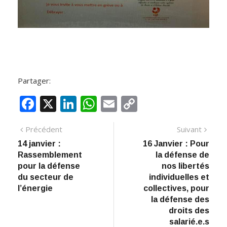
Partager:
F
X
Li
W
E
C
ac
n
h
m
o
Navigation
Article
Artic
Précédent
Suivant
e
k
at
ai
p
précédent
suiva
14 janvier :
16 Janvier : Pour
de
b
e
s
l
y
Rassemblement
la défense de
:
o
dI
A
Li
l’article
pour la défense
nos libertés
du secteur de
individuelles et
o
n
p
n
l’énergie
collectives, pour
k
p
k
la défense des
droits des
salarié.e.s