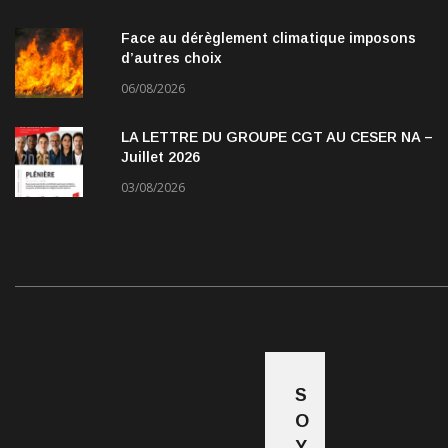
Face au dérèglement climatique imposons
d’autres choix
06/08/2026
LA LETTRE DU GROUPE CGT AU CESER NA –
Juillet 2026
03/08/2026
S
O
Y