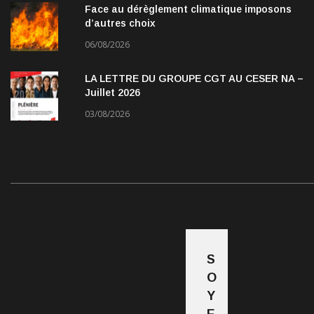
Face au dérèglement climatique imposons
d’autres choix
06/08/2026
LA LETTRE DU GROUPE CGT AU CESER NA –
Juillet 2026
03/08/2026
S
O
Y