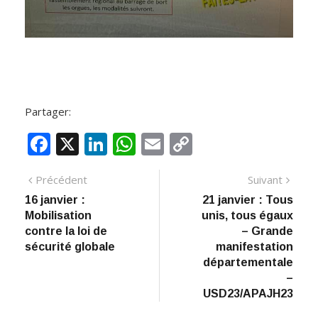
Partager:
F
X
Li
W
E
C
ac
n
h
m
o
Navigation
Article
Artic
Précédent
Suivant
e
k
at
ai
p
précédent
suiva
16 janvier :
21 janvier : Tous
de
b
e
s
l
y
Mobilisation
unis, tous égaux
:
o
dI
A
Li
l’article
contre la loi de
– Grande
sécurité globale
manifestation
o
n
p
n
départementale
k
p
k
–
USD23/APAJH23