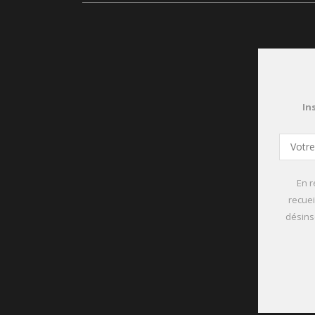
In
En r
recuei
désinsc