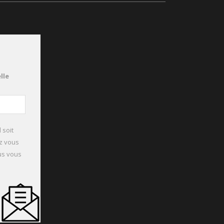
lle
 soit
ez vous
ous vous