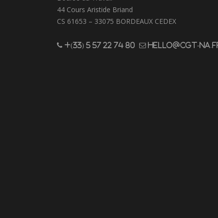
44 Cours Aristide Briand
CS 61653 – 33075 BORDEAUX CEDEX
+(33) 5 57 22 74 80
hello@cgt-na.f