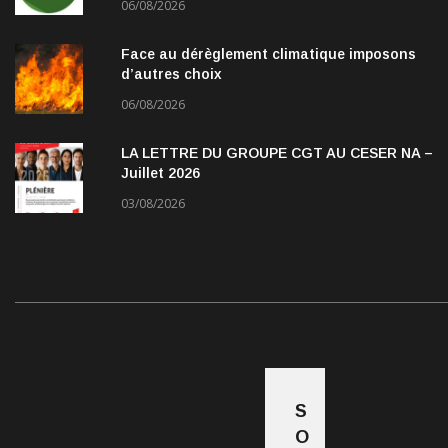
06/08/2026
Face au dérèglement climatique imposons
d’autres choix
06/08/2026
LA LETTRE DU GROUPE CGT AU CESER NA –
Juillet 2026
03/08/2026
S
O