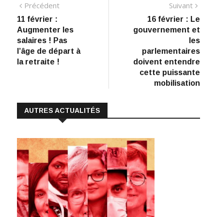
Navigation
Article
Artic
Précédent
Suivant
e
k
at
ai
p
précédent
suiva
11 février :
16 février : Le
de
b
e
s
l
y
Augmenter les
gouvernement et
:
o
dI
A
Li
l’article
salaires ! Pas
les
l’âge de départ à
parlementaires
o
n
p
n
la retraite !
doivent entendre
k
p
k
cette puissante
mobilisation
AUTRES ACTUALITÉS