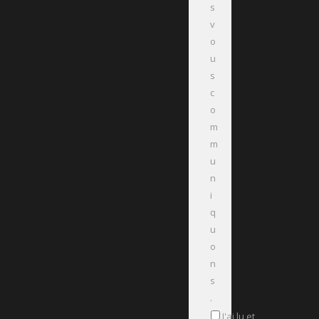
s
v
o
u
s
c
o
m
m
u
n
i
q
u
o
n
s
.
J'ai lu et