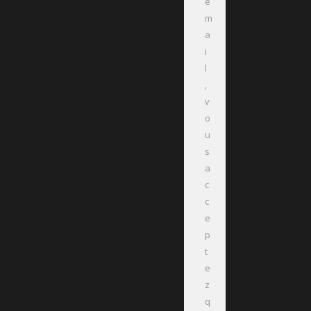
e
m
a
i
l
,
v
o
u
s
a
c
c
e
p
t
e
z
q