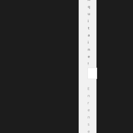
q
u
i
t
a
i
n
e
!
E
n
r
e
n
s
e