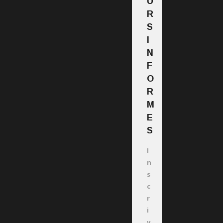
U
R
S
I
N
F
O
R
M
E
S
I
n
s
c
r
i
v