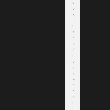
u
e
v
o
t
r
e
a
d
r
e
s
s
e
c
o
u
r
r