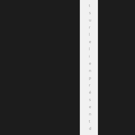
t
s
u
r
l
e
l
i
e
n
p
r
é
s
e
n
t
d