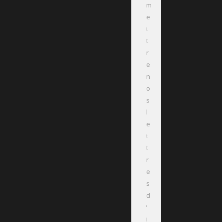
m
e
t
t
r
e
n
o
s
l
e
t
t
r
e
s
d
’
i