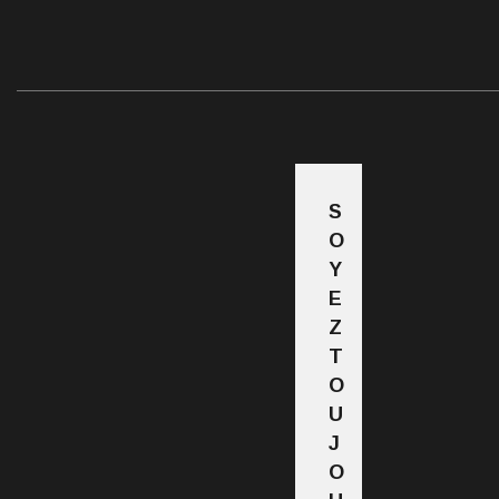
S
O
Y
E
Z
T
O
U
J
O