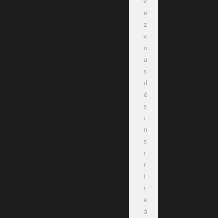
v
e
z
v
o
u
s
d
é
s
i
n
s
c
r
i
r
e
à