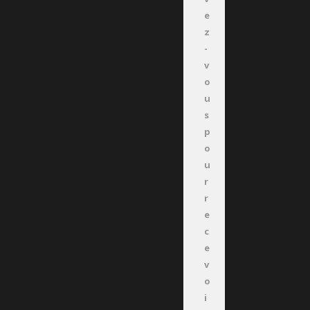
e
z
-
v
o
u
s
p
o
u
r
r
e
c
e
v
o
i