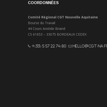
COORDONNÉES
Comité Régional CGT Nouvelle Aquitaine
Bourse du Travail
44 Cours Aristide Briand
CS 61653 – 33075 BORDEAUX CEDEX
+(33) 5 57 22 74 80
hello@cgt-na.f