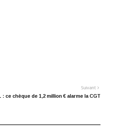
Article
Suivant
suivant
 : ce chèque de 1,2 million € alarme la CGT
: