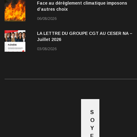
Face au dérèglement climatique imposons
d’autres choix
06/08/2026
LA LETTRE DU GROUPE CGT AU CESER NA –
Juillet 2026
03/08/2026
S
O
Y
E