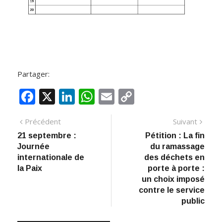
Partager:
F
X
Li
W
E
C
ac
n
h
m
o
Navigation
Article
Artic
Précédent
Suivant
e
k
at
ai
p
précédent
suiva
21 septembre :
Pétition : La fin
de
b
e
s
l
y
Journée
du ramassage
:
o
dI
A
Li
l’article
internationale de
des déchets en
la Paix
porte à porte :
o
n
p
n
un choix imposé
k
p
k
contre le service
public