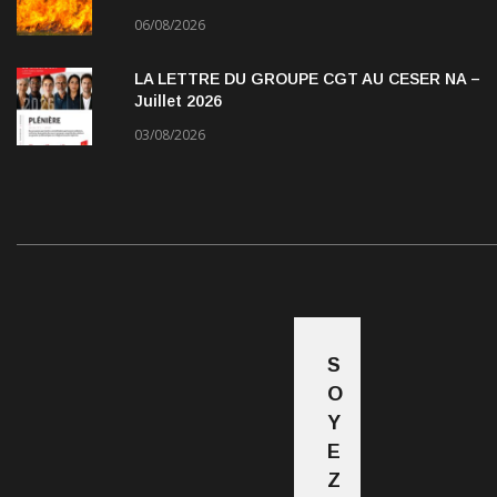
06/08/2026
LA LETTRE DU GROUPE CGT AU CESER NA –
Juillet 2026
03/08/2026
S
O
Y
E
Z