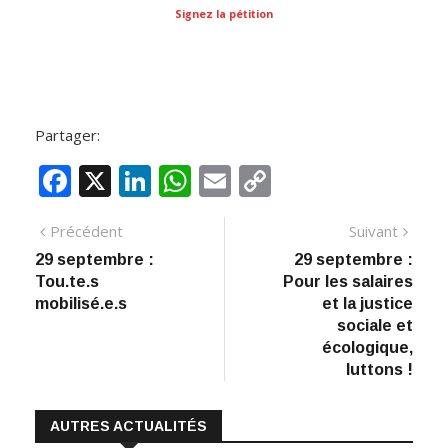
Signez la pétition
Partager:
F
X
Li
W
E
C
ac
n
h
m
o
Navigation
Article
Artic
Précédent
Suivant
e
k
at
ai
p
précédent
suiva
29 septembre :
29 septembre :
de
b
e
s
l
y
Tou.te.s
Pour les salaires
:
o
dI
A
Li
l’article
mobilisé.e.s
et la justice
sociale et
o
n
p
n
écologique,
k
p
k
luttons !
AUTRES ACTUALITÉS