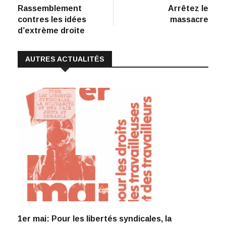
de
b
e
s
l
y
Rassemblement
Arrêtez le
:
o
dI
A
Li
l’article
contres les idées
massacre
d’extrème droite
o
n
p
n
k
p
k
AUTRES ACTUALITÉS
1er mai: Pour les libertés syndicales, la