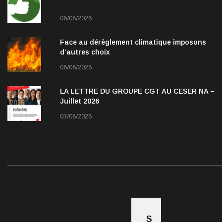
06/08/2026
Face au dérèglement climatique imposons
d’autres choix
06/08/2026
LA LETTRE DU GROUPE CGT AU CESER NA –
Juillet 2026
03/08/2026
S