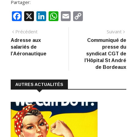
Partager:
F
X
Li
W
E
C
ac
n
h
m
o
Navigation
Article
Artic
Précédent
Suivant
e
k
at
ai
p
précédent
suiva
Adresse aux
Communiqué de
de
b
e
s
l
y
salariés de
presse du
:
o
dI
A
Li
l’article
l’Aéronautique
syndicat CGT de
l’Hôpital St André
o
n
p
n
de Bordeaux
k
p
k
AUTRES ACTUALITÉS