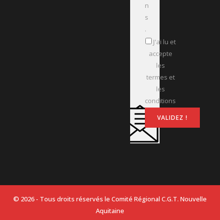
n
s
.
J'ai lu et
accepte
les
termes et
les
conditions
© 2026 - Tous droits réservés le Comité Régional C.G.T. Nouvelle
Aquitaine