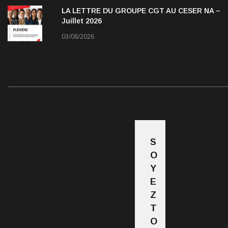
LA LETTRE DU GROUPE CGT AU CESER NA –
Juillet 2026
03/08/2026
S
O
Y
E
Z
T
O