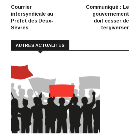
e
k
at
ai
p
précédent
suiva
Courrier
Communiqué : Le
de
b
e
s
l
y
intersyndicale au
gouvernement
:
o
dI
A
Li
l’article
Préfet des Deux-
doit cesser de
Sèvres
tergiverser
o
n
p
n
k
p
k
AUTRES ACTUALITÉS