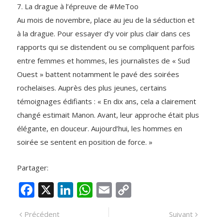
7. La drague à l’épreuve de #MeToo
Au mois de novembre, place au jeu de la séduction et
à la drague. Pour essayer d’y voir plus clair dans ces
rapports qui se distendent ou se compliquent parfois
entre femmes et hommes, les journalistes de « Sud
Ouest » battent notamment le pavé des soirées
rochelaises. Auprès des plus jeunes, certains
témoignages édifiants : « En dix ans, cela a clairement
changé estimait Manon. Avant, leur approche était plus
élégante, en douceur. Aujourd’hui, les hommes en
soirée se sentent en position de force. »
Partager:
F
X
Li
W
E
C
ac
n
h
m
o
Navigation
Article
Artic
Précédent
Suivant