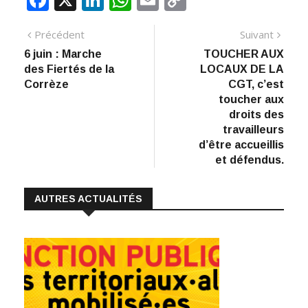
ac
n
h
m
o
Navigation
Article
Artic
Précédent
Suivant
e
k
at
ai
p
précédent
suiva
6 juin : Marche
TOUCHER AUX
de
b
e
s
l
y
des Fiertés de la
LOCAUX DE LA
:
o
dI
A
Li
l’article
Corrèze
CGT, c’est
toucher aux
o
n
p
n
droits des
k
p
k
travailleurs
d’être accueillis
et défendus.
AUTRES ACTUALITÉS