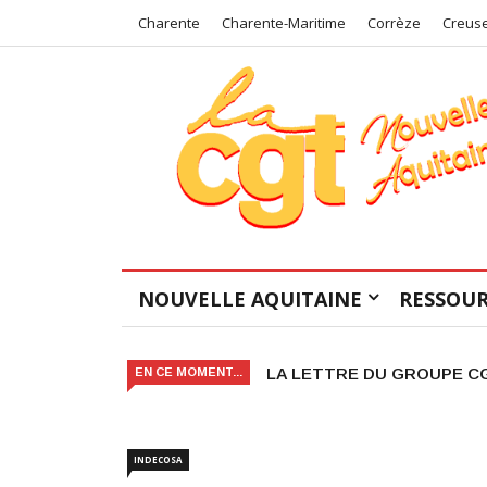
Charente
Charente-Maritime
Corrèze
Creus
NOUVELLE AQUITAINE
RESSOUR
Arts et Culture en danger ! 
EN CE MOMENT...
INDECOSA