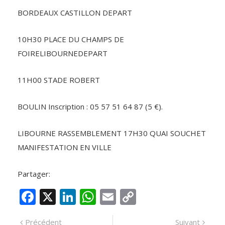
BORDEAUX CASTILLON DEPART
10H30 PLACE DU CHAMPS DE
FOIRELIBOURNEDEPART
11H00 STADE ROBERT
BOULIN Inscription : 05 57 51 64 87 (5 €).
LIBOURNE RASSEMBLEMENT 17H30 QUAI SOUCHET
MANIFESTATION EN VILLE
Partager:
F
X
Li
W
E
C
ac
n
h
m
o
Navigation
Article
Artic
Précédent
Suivant