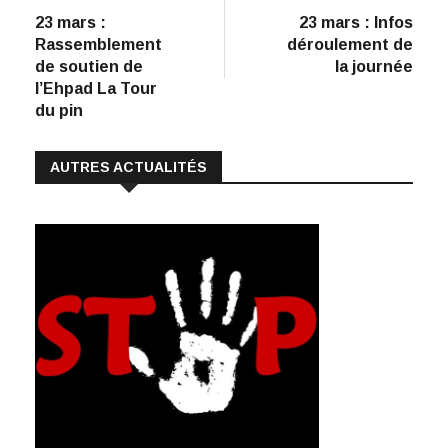
e
k
at
ai
p
précédent
suiva
23 mars :
23 mars : Infos
de
b
e
s
l
y
Rassemblement
déroulement de
:
o
dI
A
Li
l’article
de soutien de
la journée
l’Ehpad La Tour
o
n
p
n
du pin
k
p
k
AUTRES ACTUALITÉS