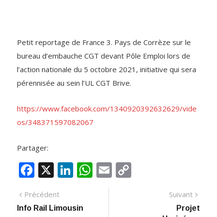
Petit reportage de France 3. Pays de Corrèze sur le
bureau d’embauche CGT devant Pôle Emploi lors de
l’action nationale du 5 octobre 2021, initiative qui sera
pérennisée au sein l’UL CGT Brive.
https://www.facebook.com/1340920392632629/vide
os/348371597082067
Partager:
F
X
Li
W
E
C
ac
n
h
m
o
Navigation
Article
Artic
Précédent
Suivant
e
k
at
ai
p
précédent
suiva
Info Rail Limousin
Projet
de
b
e
s
l
y