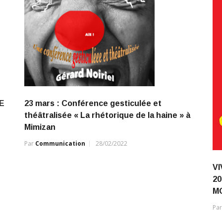
E
23 mars : Conférence gesticulée et
théâtralisée « La rhétorique de la haine » à
Mimizan
Par
Communication
28/02/2022
V
20
MO
Pa