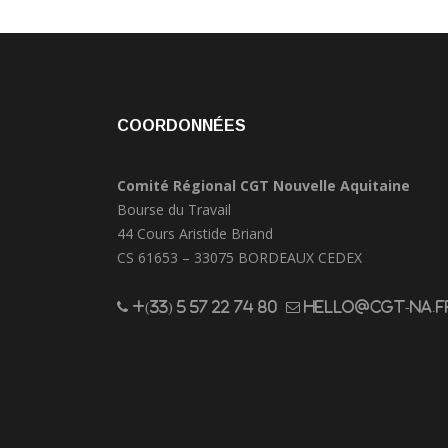
COORDONNÉES
Comité Régional CGT Nouvelle Aquitaine
Bourse du Travail
44 Cours Aristide Briand
CS 61653 – 33075 BORDEAUX CEDEX
+(33) 5 57 22 74 80
hello@cgt-na.f