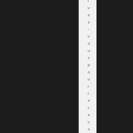
i
v
e
z
-
v
o
u
s
p
o
u
r
r
e
c
e
v
o