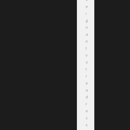
e
i
g
n
a
n
t
v
o
t
r
e
a
d
r
e
s
s