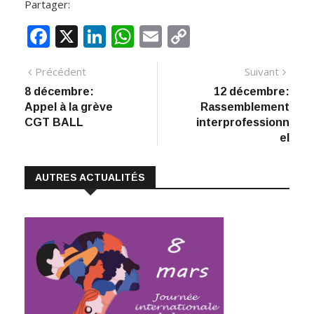
Partager:
F
X
Li
W
E
C
ac
n
h
m
o
Navigation
Article
Artic
Précédent
Suivant
e
k
at
ai
p
précédent
suiva
8 décembre:
12 décembre:
de
b
e
s
l
y
Appel à la grève
Rassemblement
:
o
dI
A
Li
l’article
CGT BALL
interprofessionn
el
o
n
p
n
k
p
k
AUTRES ACTUALITÉS