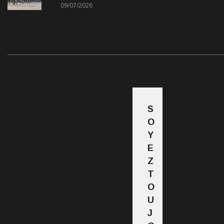
09/07/2026
S
O
Y
E
Z
T
O
U
J