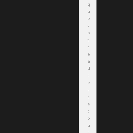
q
u
e
v
o
t
r
e
a
d
r
e
s
s
e
c
o
u
r