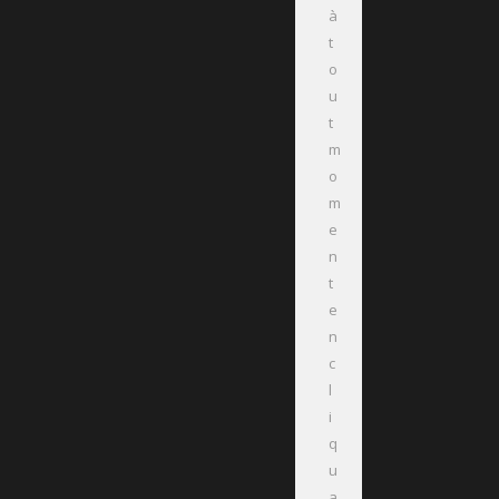
à
t
o
u
t
m
o
m
e
n
t
e
n
c
l
i
q
u
a