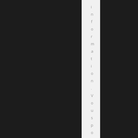
i
n
f
o
r
m
a
t
i
o
n
.
V
o
u
s
p
o