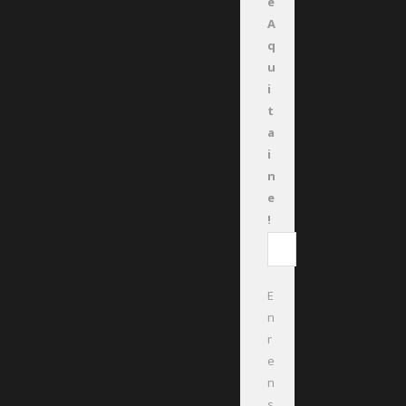
e
A
q
u
i
t
a
i
n
e
!
E
n
r
e
n
s