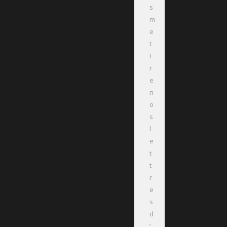
s
m
e
t
t
r
e
n
o
s
l
e
t
t
r
e
s
d
’