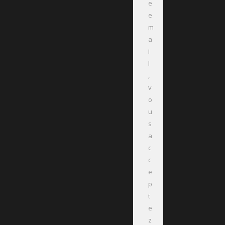
e
e
m
a
i
l
,
v
o
u
s
a
c
c
e
p
t
e
z