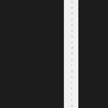
u
v
e
z
v
o
u
s
d
é
s
i
n
s
c
r
i
r
e