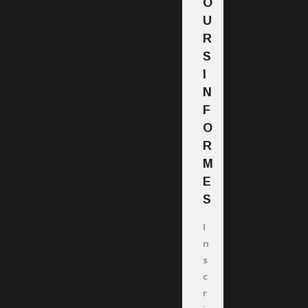
O
U
R
S
I
N
F
O
R
M
E
S
I
n
s
c
r