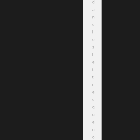
d
a
n
s
l
e
s
l
e
t
t
r
e
s
q
u
e
n
o