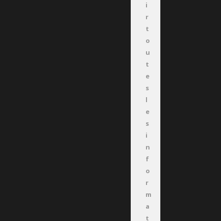
i
r
t
o
u
t
e
s
l
e
s
i
n
f
o
r
m
a
t