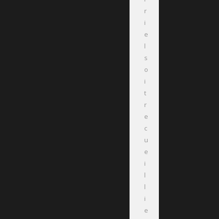
r
i
e
l
s
o
i
t
r
e
c
u
e
i
l
l
i
e