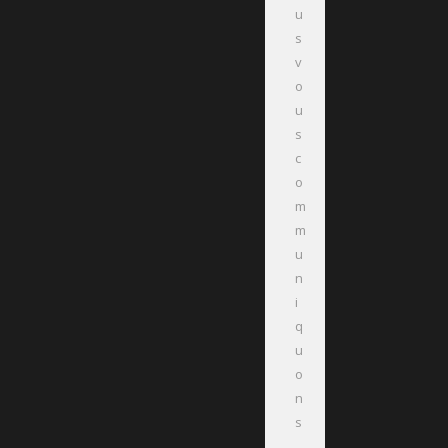
u
s
v
o
u
s
c
o
m
m
u
n
i
q
u
o
n
s
.