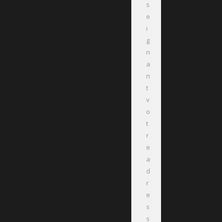
s
e
i
g
n
a
n
t
v
o
t
r
e
a
d
r
e
s
s