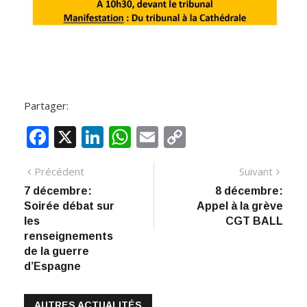
Partager:
F
X
Li
W
E
C
ac
n
h
m
o
Navigation
Article
Artic
Précédent
Suivant
e
k
at
ai
p
précédent
suiva
7 décembre:
8 décembre:
de
b
e
s
l
y
Soirée débat sur
Appel à la grève
:
o
dI
A
Li
l’article
les
CGT BALL
renseignements
o
n
p
n
de la guerre
k
p
k
d’Espagne
AUTRES ACTUALITÉS