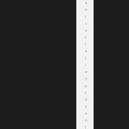
a
n
t
s
u
r
l
e
l
i
e
n
p
r
é
s
e
n
t