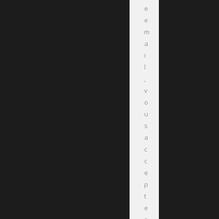
e
e
m
a
i
l
,
v
o
u
s
a
c
c
e
p
t
e