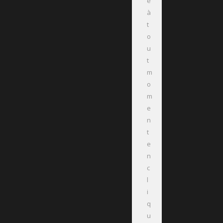
e
à
t
o
u
t
m
o
m
e
n
t
e
n
c
l
i
q
u