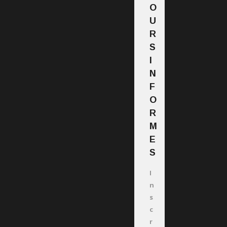
O
U
R
S
I
N
F
O
R
M
E
S
I
n
s
c
r