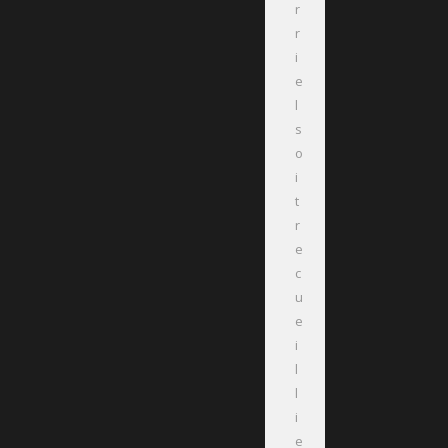
r
r
i
e
l
s
o
i
t
r
e
c
u
e
i
l
l
i
e