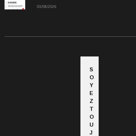
03/08/2026
S
O
Y
E
Z
T
O
U
J