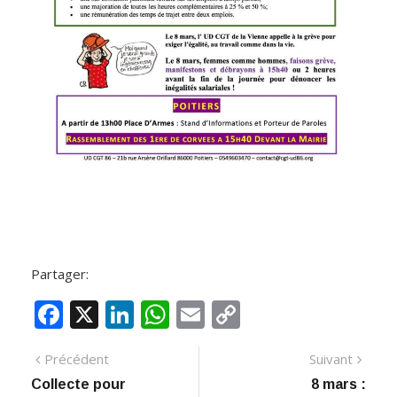
Partager:
F
X
Li
W
E
C
ac
n
h
m
o
Navigation
Article
Artic
Précédent
Suivant
e
k
at
ai
p
précédent
suiva
Collecte pour
8 mars :
de