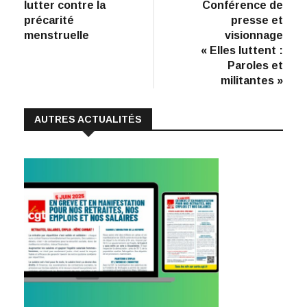
b
e
s
l
y
lutter contre la
Conférence de
:
o
dI
A
Li
l’article
précarité
presse et
menstruelle
visionnage
o
n
p
n
« Elles luttent :
k
p
k
Paroles et
militantes »
AUTRES ACTUALITÉS