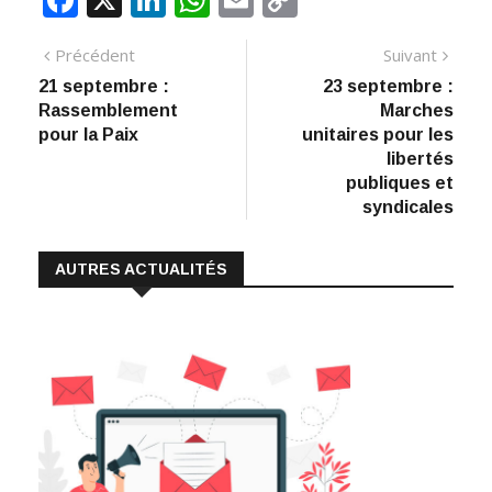
ac
n
h
m
o
Navigation
Article
Artic
Précédent
Suivant
e
k
at
ai
p
précédent
suiva
21 septembre :
23 septembre :
de
b
e
s
l
y
Rassemblement
Marches
:
o
dI
A
Li
l’article
pour la Paix
unitaires pour les
libertés
o
n
p
n
publiques et
k
p
k
syndicales
AUTRES ACTUALITÉS