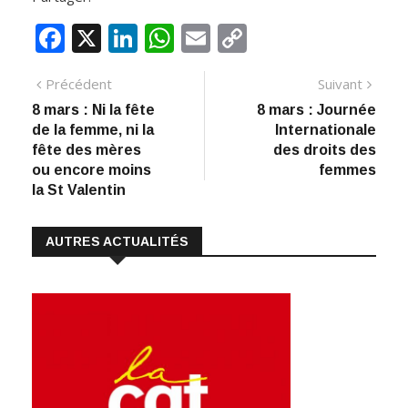
F
X
Li
W
E
C
ac
n
h
m
o
Navigation
Article
Artic
Précédent
Suivant
e
k
at
ai
p
précédent
suiva
8 mars : Ni la fête
8 mars : Journée
de
b
e
s
l
y
de la femme, ni la
Internationale
:
o
dI
A
Li
l’article
fête des mères
des droits des
ou encore moins
femmes
o
n
p
n
la St Valentin
k
p
k
AUTRES ACTUALITÉS