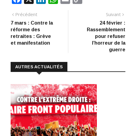
ac
n
h
m
o
Navigation
Article
Artic
Précédent
Suivant
e
k
at
ai
p
précédent
suiva
7 mars : Contre la
24 février :
de
b
e
s
l
y
réforme des
Rassemblement
:
o
dI
A
Li
l’article
retraites : Grève
pour refuser
et manifestation
l’horreur de la
o
n
p
n
guerre
k
p
k
AUTRES ACTUALITÉS