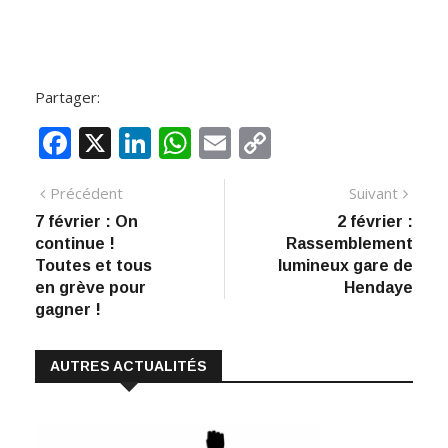
Partager:
F
X
Li
W
E
C
ac
n
h
m
o
Navigation
Article
Artic
Précédent
Suivant
e
k
at
ai
p
précédent
suiva
7 février : On
2 février :
de
b
e
s
l
y
continue !
Rassemblement
:
o
dI
A
Li
l’article
Toutes et tous
lumineux gare de
en grève pour
Hendaye
o
n
p
n
gagner !
k
p
k
AUTRES ACTUALITÉS