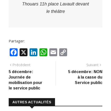
Thouars 11h place Lavault devant
le théâtre
Partager:
F
X
Li
W
E
C
ac
n
h
m
o
Navigation
Article
Artic
Précédent
Suivant
e
k
at
ai
p
précédent
suiva
5 décembre:
5 décembre: NON
de
b
e
s
l
y
Journée de
à la casse du
:
o
dI
A
Li
l’article
mobilisation pour
Service public
le service public
o
n
p
n
k
p
k
AUTRES ACTUALITÉS