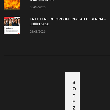
06/08/2026
LA LETTRE DU GROUPE CGT AU CESER NA –
Juillet 2026
03/08/2026
S
O
Y
E
Z