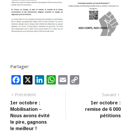
Partager:
F
X
Li
W
E
C
ac
n
h
m
o
Navigation
Article
Artic
Précédent
Suivant
e
k
at
ai
p
précédent
suiva
1er octobre :
1er octobre :
de
b
e
s
l
y
Mobilisation –
remise de 6 000
:
o
dI
A
Li
l’article
Nous avons évité
pétitions
le pire, gagnons
o
n
p
n
le meilleur !