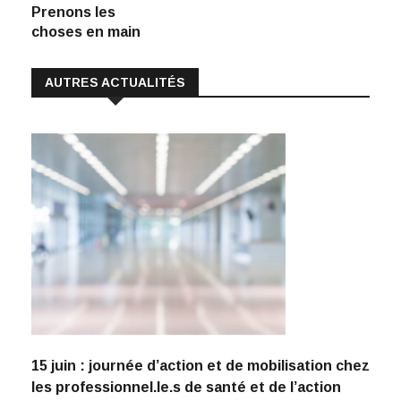
k
p
k
Prenons les
choses en main
AUTRES ACTUALITÉS
15 juin : journée d’action et de mobilisation chez
les professionnel.le.s de santé et de l’action