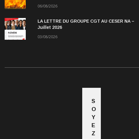
06/08/2026
LA LETTRE DU GROUPE CGT AU CESER NA –
Juillet 2026
03/08/2026
S
O
Y
E
Z