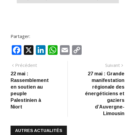
Partager:
F
X
Li
W
E
C
ac
n
h
m
o
Navigation
Article
Artic
Précédent
Suivant
e
k
at
ai
p
précédent
suiva
22 mai :
27 mai : Grande
de
b
e
s
l
y
Rassemblement
manifestation
:
o
dI
A
Li
l’article
en soutien au
régionale des
peuple
énergéticiens et
o
n
p
n
Palestinien à
gaziers
k
p
k
Niort
d’Auvergne-
Limousin
AUTRES ACTUALITÉS