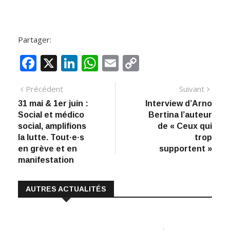
Partager:
F
X
Li
W
E
C
ac
n
h
m
o
Navigation
Article
Artic
Précédent
Suivant
e
k
at
ai
p
précédent
suiva
31 mai & 1er juin :
Interview d’Arno
de
b
e
s
l
y
Social et médico
Bertina l’auteur
:
o
dI
A
Li
l’article
social, amplifions
de « Ceux qui
la lutte. Tout·e·s
trop
o
n
p
n
en grève et en
supportent »
k
p
k
manifestation
AUTRES ACTUALITÉS