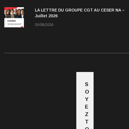
LA LETTRE DU GROUPE CGT AU CESER NA –
Juillet 2026
03/08/2026
S
O
Y
E
Z
T