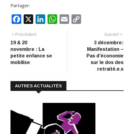
Partager:
F
X
Li
W
E
C
ac
n
h
m
o
Navigation
Article
Artic
Précédent
Suivant
e
k
at
ai
p
précédent
suiva
19 & 20
3 décembre:
de
b
e
s
l
y
novembre : La
Manifestation –
:
o
dI
A
Li
l’article
petite enfance se
Pas d’économie
mobilise
sur le dos des
o
n
p
n
retraité.e.s
k
p
k
AUTRES ACTUALITÉS