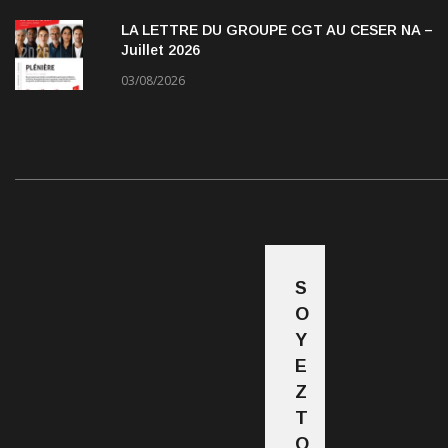
LA LETTRE DU GROUPE CGT AU CESER NA –
Juillet 2026
03/08/2026
S
O
Y
E
Z
T
O