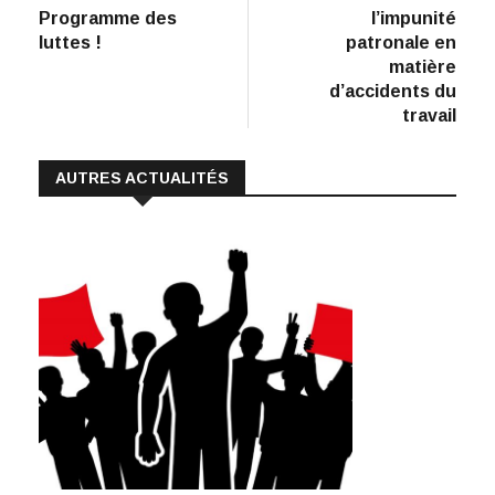
de
b
e
s
l
y
Programme des
l’impunité
:
o
dI
A
Li
l’article
luttes !
patronale en
matière
o
n
p
n
d’accidents du
k
p
k
travail
AUTRES ACTUALITÉS