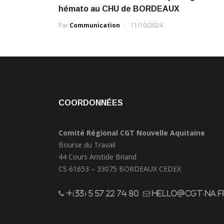
hémato au CHU de BORDEAUX
Par
Communication
11/10/2024
COORDONNÉES
Comité Régional CGT Nouvelle Aquitaine
Bourse du Travail
44 Cours Aristide Briand
CS 61653 – 33075 BORDEAUX CEDEX
+(33) 5 57 22 74 80
hello@cgt-na.f