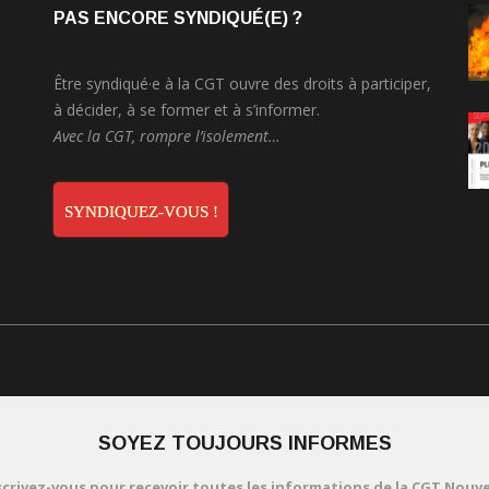
PAS ENCORE SYNDIQUÉ(E) ?
Être syndiqué·e à la CGT ouvre des droits à participer,
à décider, à se former et à s’informer.
Avec la CGT, rompre l’isolement…
SYNDIQUEZ-VOUS !
SOYEZ TOUJOURS INFORMES
scrivez-vous pour recevoir toutes les informations de la CGT Nouve