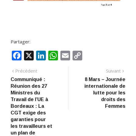
Partager:
F
X
Li
W
E
C
ac
n
h
m
o
Navigation
Article
Artic
Précédent
Suivant
e
k
at
ai
p
précédent
suiva
Communiqué :
8 Mars – Journée
de
b
e
s
l
y
Réunion des 27
internationale de
:
o
dI
A
Li
l’article
Ministres du
lutte pour les
Travail de l’UE à
droits des
o
n
p
n
Bordeaux : La
Femmes
k
p
k
CGT exige des
garanties pour
les travailleurs et
un plan de