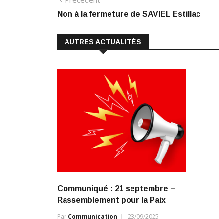
Navigation
Précédent
e
k
at
ai
p
précédent
Non à la fermeture de SAVIEL Estillac
de
b
e
s
l
y
o
dI
A
Li
l’article
AUTRES ACTUALITÉS
o
n
p
n
k
p
k
Communiqué : 21 septembre –
Rassemblement pour la Paix
Par
Communication
23/09/2025