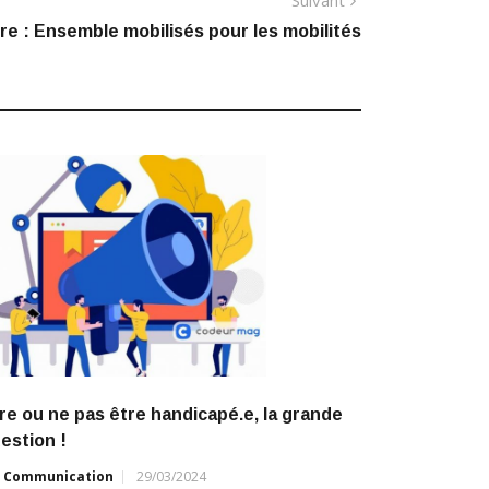
Suivant
suivant
e : Ensemble mobilisés pour les mobilités
:
re ou ne pas être handicapé.e, la grande
estion !
r
Communication
29/03/2024