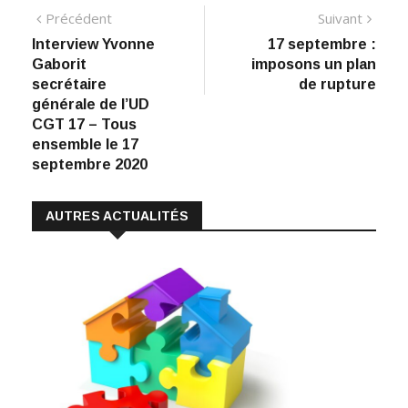
ac
n
h
m
o
Navigation
Article
Artic
Précédent
Suivant
e
k
at
ai
p
précédent
suiva
Interview Yvonne
17 septembre :
de
b
e
s
l
y
Gaborit
imposons un plan
:
o
dI
A
Li
l’article
secrétaire
de rupture
générale de l’UD
o
n
p
n
CGT 17 – Tous
k
p
k
ensemble le 17
septembre 2020
AUTRES ACTUALITÉS