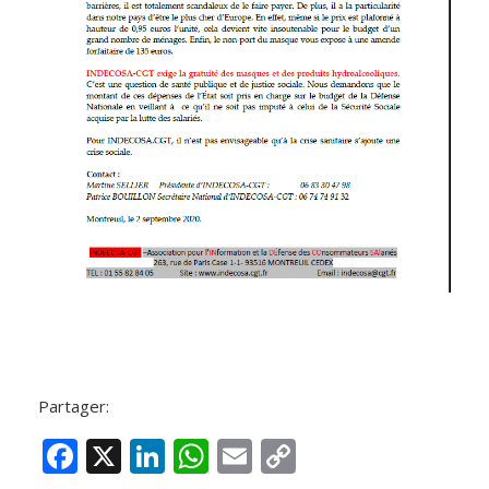
Partager:
F
X
Li
W
E
C