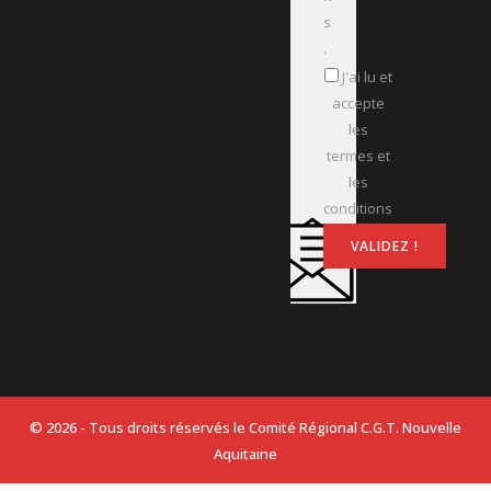
s
.
J'ai lu et
accepte
les
termes et
les
conditions
© 2026 - Tous droits réservés le Comité Régional C.G.T. Nouvelle
Aquitaine