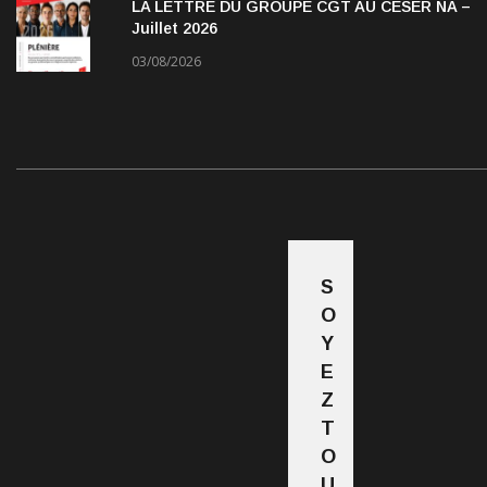
LA LETTRE DU GROUPE CGT AU CESER NA –
Juillet 2026
03/08/2026
S
O
Y
E
Z
T
O
U