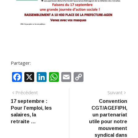
Partager:
F
X
Li
W
E
C
ac
n
h
m
o
Navigation
Article
Artic
Précédent
Suivant
e
k
at
ai
p
précédent
suiva
17 septembre :
Convention
de
b
e
s
l
y
Pour l’emploi, les
CGT/AGEFIPH,
:
o
dI
A
Li
l’article
salaires, la
un partenariat
retraite …
utile pour notre
o
n
p
n
mouvement
k
p
k
syndical dans