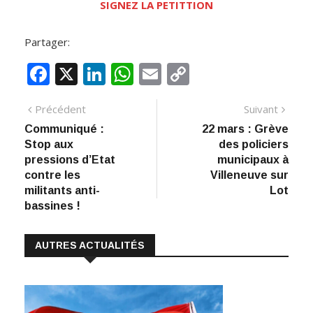
SIGNEZ LA PETITTION
Partager:
F
X
Li
W
E
C
ac
n
h
m
o
Navigation
Article
Artic
Précédent
Suivant
e
k
at
ai
p
précédent
suiva
Communiqué :
22 mars : Grève
de
b
e
s
l
y
Stop aux
des policiers
:
o
dI
A
Li
l’article
pressions d’Etat
municipaux à
contre les
Villeneuve sur
o
n
p
n
militants anti-
Lot
k
p
k
bassines !
AUTRES ACTUALITÉS