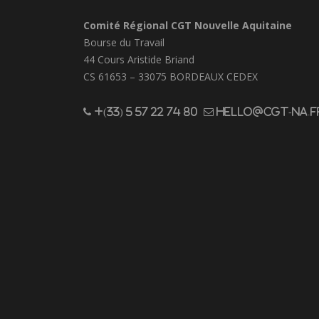
Comité Régional CGT Nouvelle Aquitaine
Bourse du Travail
44 Cours Aristide Briand
CS 61653 – 33075 BORDEAUX CEDEX
+(33) 5 57 22 74 80
hello@cgt-na.f