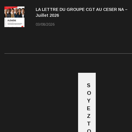
LA LETTRE DU GROUPE CGT AU CESER NA –
Juillet 2026
03/08/2026
S
O
Y
E
Z
T
O