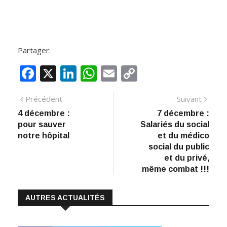
Partager:
F
X
Li
W
E
C
ac
n
h
m
o
Navigation
Article
Artic
Précédent
Suivant
e
k
at
ai
p
précédent
suiva
4 décembre :
7 décembre :
de
b
e
s
l
y
pour sauver
Salariés du social
:
o
dI
A
Li
l’article
notre hôpital
et du médico
social du public
o
n
p
n
et du privé,
k
p
k
même combat !!!
AUTRES ACTUALITÉS